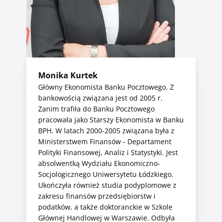
Zaloguj się
Bankuj mobilnie. Aktywuj aplikację Pocztowy.
Monika Kurtek
Główny Ekonomista Banku Pocztowego. Z
bankowością związana jest od 2005 r.
O bankowości mobilnej
Zanim trafiła do Banku Pocztowego
pracowała jako Starszy Ekonomista w Banku
BPH. W latach 2000-2005 związana była z
Ministerstwem Finansów - Departament
Polityki Finansowej, Analiz i Statystyki. Jest
absolwentką Wydziału Ekonomiczno-
Socjologicznego Uniwersytetu Łódzkiego.
Ukończyła również studia podyplomowe z
zakresu finansów przedsiębiorstw i
podatków, a także doktoranckie w Szkole
Głównej Handlowej w Warszawie. Odbyła