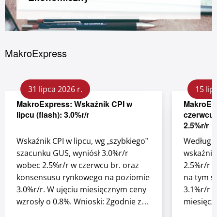
Zaloguj się
MakroExpress
Bankuj mobilnie. Aktywuj aplikację Pocztowy.
31 lipca 2026 r.
15 lip
O bankowości mobilnej
MakroExpress: Wskaźnik CPI w
MakroExp
lipcu (flash): 3.0%r/r
czerwcu 
2.5%r/r
Wskaźnik CPI w lipcu, wg „szybkiego”
Według o
szacunku GUS, wyniósł 3.0%r/r
wskaźnik
wobec 2.5%r/r w czerwcu br. oraz
2.5%r/r 
konsensusu rynkowego na poziomie
na tym s
3.0%r/r. W ujęciu miesięcznym ceny
3.1%r/r w
wzrosły o 0.8%. Wnioski: Zgodnie z
miesięcz
przewidywaniami inflacja w lipcu
wskaźnik