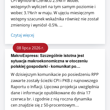
CPI wyniósł w czerwcu 2.5%r/r wobec
wstępnych wyliczeń na tym samym poziomie i
wobec 3.1%r/r w maju. W ujęciu miesięcznym
wstępny szacunek wskaźnika również nie został
zmieniony i wyniósł -0.5%. ...
Czytaj więcej
08 lipca 2026 r.
MakroExpress: Szczególnie istotna jest
sytuacja makroekonomiczna w otoczeniu
polskiej gospodarki - komunikat po
posiedzeniu RPP
W dzisiejszym komunikacie po posiedzeniu RPP
zawarte zostały ścieżki CPI i PKB z najnowszego
Raportu o Inflacji. Lipcowa projekcja uwzględnia
dane i informacje opublikowane do dnia 17
czerwca br. i zgodnie z nią roczna dynamika
cen znajdzie się z 50-procentowym