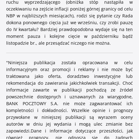
ruchu wyprzedzającego (obniżka stóp nastąpiła w
oczekiwaniu na zejście inflacji poniżej górnej granicy od celu
NBP w najbliższych miesiącach), rodzi się pytanie czy Rada
dokona ponownego cięcia już we wrześniu, czy zrobi pauzę
do IV kwartału? Bardziej prawdopodobna wydaje się na ten
moment pauza i kolejne cięcie w październiku bądź
listopadzie br., ale przesądzać niczego nie można.
"
Niniejsza publikacja została opracowana w celu
informacyjnym oraz promocji i reklamy i nie może być
traktowana jako oferta, doradztwo inwestycyjne lub
rekomendacja do zawierania jakichkolwiek transakcji. Choć
informacje zawarte w publikacji pochodzą ze źródeł
powszechnie dostępnych i uznawanych za wiarygodne,
BANK POCZTOWY S.A. nie może zagwarantować ich
kompletności i dokładności. Wszelkie opinie i prognozy
przywołane w niniejszej publikacji są wyrazem oceny
autorów w dniu jej wydania i mogą ulec zmianie bez
zapowiedzi.
Dane i informacje dotyczące przeszłości, jak
również prognozy, nie odnoszą się do żadnych