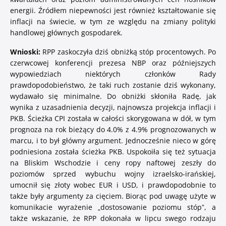
energii. Źródłem niepewności jest również kształtowanie się
inflacji na świecie, w tym ze względu na zmiany polityki
handlowej głównych gospodarek.
Wnioski:
RPP zaskoczyła dziś obniżką stóp procentowych. Po
czerwcowej konferencji prezesa NBP oraz późniejszych
wypowiedziach niektórych członków Rady
prawdopodobieństwo, że taki ruch zostanie dziś wykonany,
wydawało się minimalne. Do obniżki skłoniła Radę, jak
wynika z uzasadnienia decyzji, najnowsza projekcja inflacji i
PKB. Ścieżka CPI została w całości skorygowana w dół, w tym
prognoza na rok bieżący do 4.0% z 4.9% prognozowanych w
marcu, i to był główny argument. Jednocześnie nieco w górę
podniesiona została ścieżka PKB. Uspokoiła się też sytuacja
na Bliskim Wschodzie i ceny ropy naftowej zeszły do
poziomów sprzed wybuchu wojny izraelsko-irańskiej,
umocnił się złoty wobec EUR i USD, i prawdopodobnie to
także były argumenty za cięciem. Biorąc pod uwagę użyte w
komunikacie wyrażenie „dostosowanie poziomu stóp”, a
także wskazanie, że RPP dokonała w lipcu swego rodzaju