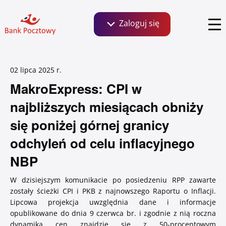
Zaloguj się
Szukaj:
02 lipca 2025
Bankowość dla Klientów detalicznych, małych
r.
firm i agrobiznesu
MakroExpress: CPI w
MakroExpress
Autorzy
najbliższych miesiącach obniży
Zaloguj się
się poniżej górnej granicy
Biuro prasowe
Relacje inwestorskie
odchyleń od celu inflacyjnego
NBP
Serwis ekonomiczny
W dzisiejszym komunikacie po posiedzeniu RPP zawarte
Klientów instytucjonalnych i wspólnot
zostały ścieżki CPI i PKB z najnowszego Raportu o Inflacji.
mieszkaniowych
Lipcowa projekcja uwzględnia dane i informacje
opublikowane do dnia 9 czerwca br. i zgodnie z nią roczna
dynamika cen znajdzie się z 50-procentowym