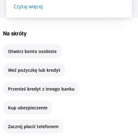
prawdopodobieństwem w przedziale 2,4 – 3,3%
Czytaj więcej
w 2026 r. (wobec 1,6 – 2,9% w projekcji z marca
br.), 1,5 – 4,0% w 2027...
Na skróty
Otwórz konto osobiste
Weź pożyczkę lub kredyt
Przenieś kredyt z innego banku
Kup ubezpieczenie
Zacznij płacić telefonem