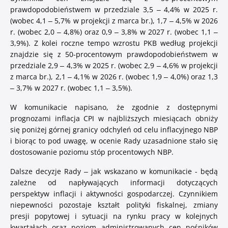
Zaloguj się
prawdopodobieństwem w przedziale 3,5 – 4,4% w 2025 r.
(wobec 4,1 – 5,7% w projekcji z marca br.), 1,7 – 4,5% w 2026
r. (wobec 2,0 – 4,8%) oraz 0,9 – 3,8% w 2027 r. (wobec 1,1 –
3,9%). Z kolei roczne tempo wzrostu PKB według projekcji
znajdzie się z 50-procentowym prawdopodobieństwem w
przedziale 2,9 – 4,3% w 2025 r. (wobec 2,9 – 4,6% w projekcji
Bankuj mobilnie. Aktywuj aplikację Pocztowy.
z marca br.), 2,1 – 4,1% w 2026 r. (wobec 1,9 – 4,0%) oraz 1,3
– 3,7% w 2027 r. (wobec 1,1 – 3,5%).
O bankowości mobilnej
W komunikacie napisano, że zgodnie z dostępnymi
prognozami inflacja CPI w najbliższych miesiącach obniży
się poniżej górnej granicy odchyleń od celu inflacyjnego NBP
i biorąc to pod uwagę, w ocenie Rady uzasadnione stało się
dostosowanie poziomu stóp procentowych NBP.
Dalsze decyzje Rady – jak wskazano w komunikacie - będą
zależne od napływających informacji dotyczących
perspektyw inflacji i aktywności gospodarczej. Czynnikiem
niepewności pozostaje kształt polityki fiskalnej, zmiany
presji popytowej i sytuacji na rynku pracy w kolejnych
kwartałach oraz poziom administrowanych cen nośników