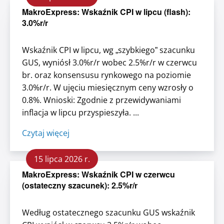
MakroExpress: Wskaźnik CPI w lipcu (flash):
3.0%r/r
Wskaźnik CPI w lipcu, wg „szybkiego” szacunku
GUS, wyniósł 3.0%r/r wobec 2.5%r/r w czerwcu
br. oraz konsensusu rynkowego na poziomie
3.0%r/r. W ujęciu miesięcznym ceny wzrosły o
0.8%. Wnioski: Zgodnie z przewidywaniami
inflacja w lipcu przyspieszyła. ...
Czytaj więcej
15 lipca 2026 r.
MakroExpress: Wskaźnik CPI w czerwcu
(ostateczny szacunek): 2.5%r/r
Według ostatecznego szacunku GUS wskaźnik