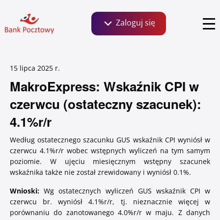
Zaloguj się
Szukaj:
15 lipca 2025
Bankowość dla Klientów detalicznych, małych
r.
firm i agrobiznesu
MakroExpress: Wskaźnik CPI w
MakroExpress
Autorzy
czerwcu (ostateczny szacunek):
Zaloguj się
4.1%r/r
Biuro prasowe
Relacje inwestorskie
Według ostatecznego szacunku GUS wskaźnik CPI wyniósł w
czerwcu 4.1%r/r wobec wstępnych wyliczeń na tym samym
Serwis ekonomiczny
poziomie. W ujęciu miesięcznym wstępny szacunek
wskaźnika także nie został zrewidowany i wyniósł 0.1%.
Klientów instytucjonalnych i wspólnot
mieszkaniowych
Wnioski:
Wg ostatecznych wyliczeń GUS wskaźnik CPI w
czerwcu br. wyniósł 4.1%r/r, tj. nieznacznie więcej w
porównaniu do zanotowanego 4.0%r/r w maju. Z danych