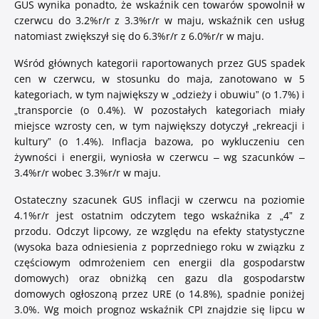
GUS wynika ponadto, że wskaźnik cen towarów spowolnił w
Zaloguj się
czerwcu do 3.2%r/r z 3.3%r/r w maju, wskaźnik cen usług
natomiast zwiększył się do 6.3%r/r z 6.0%r/r w maju.
Wśród głównych kategorii raportowanych przez GUS spadek
cen w czerwcu, w stosunku do maja, zanotowano w 5
kategoriach, w tym największy w „odzieży i obuwiu” (o 1.7%) i
Bankuj mobilnie. Aktywuj aplikację Pocztowy.
„transporcie (o 0.4%). W pozostałych kategoriach miały
miejsce wzrosty cen, w tym największy dotyczył „rekreacji i
kultury” (o 1.4%). Inflacja bazowa, po wykluczeniu cen
O bankowości mobilnej
żywności i energii, wyniosła w czerwcu – wg szacunków –
3.4%r/r wobec 3.3%r/r w maju.
Ostateczny szacunek GUS inflacji w czerwcu na poziomie
4.1%r/r jest ostatnim odczytem tego wskaźnika z „4” z
przodu. Odczyt lipcowy, ze względu na efekty statystyczne
(wysoka baza odniesienia z poprzedniego roku w związku z
częściowym odmrożeniem cen energii dla gospodarstw
domowych) oraz obniżką cen gazu dla gospodarstw
domowych ogłoszoną przez URE (o 14.8%), spadnie poniżej
3.0%. Wg moich prognoz wskaźnik CPI znajdzie się lipcu w