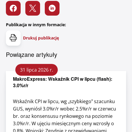
Publikacja w innym formacie:
Drukuj publikację
Powiązane artykuły
31 lipca 2026 r.
MakroExpress: Wskaźnik CPI w lipcu (flash):
3.0%r/r
Wskaźnik CPI w lipcu, wg „szybkiego” szacunku
GUS, wyniósł 3.0%r/r wobec 2.5%r/r w czerwcu
br. oraz konsensusu rynkowego na poziomie
3.0%r/r. W ujęciu miesięcznym ceny wzrosły o
0.8%. Wnioski: Zgodnie z przewidywaniami