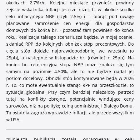
okolicach 2.7%r/r. Kolejne miesiące przynieść powinny
zejście wskaźnika inflacji jeszcze niżej, tj. w okolice środka
celu inflacyjnego NBP (czyli 2.5%) i – biorąc pod uwagę
planowane zamrożenie cen energii dla gospodarstw
domowych do końca br. - pozostać tam powinien do końca
roku. Realizacja takiego scenariusza będzie, w mojej ocenie,
skłaniać RPP do kolejnych obniżek stóp procentowych. Do
cięcia stóp dojdzie najprawdopodobniej we wrześniu (o
25pb), a następnie w listopadzie br. (również o 25pb). Na
koniec br. referencyjna stopa NBP może znaleźć się tym
samym na poziomie 4.50%, ale to nie będzie nadal jej
poziom docelowy. Obniżki stóp kontynuowane będą w 2026
r. To, co może ewentualnie stanąć RPP na przeszkodzie, to
sytuacja globalna. Przy czym bardziej należałoby patrzeć
tutaj na konflikty zbrojne, potencjalnie windujące ceny
surowców, niż na politykę celną administracji Białego Domu.
Ta ostatnia zagraża wprawdzie inflacji, ale przede wszystkim
w USA.
"
Niniejsza publikacja została opracowana w celu