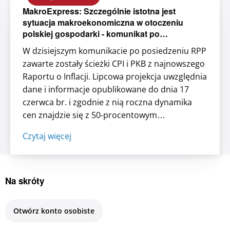
MakroExpress: Szczególnie istotna jest
sytuacja makroekonomiczna w otoczeniu
polskiej gospodarki - komunikat po
posiedzeniu RPP
W dzisiejszym komunikacie po posiedzeniu RPP
zawarte zostały ścieżki CPI i PKB z najnowszego
Raportu o Inflacji. Lipcowa projekcja uwzględnia
dane i informacje opublikowane do dnia 17
czerwca br. i zgodnie z nią roczna dynamika
cen znajdzie się z 50-procentowym
prawdopodobieństwem w przedziale 2,4 – 3,3%
Czytaj więcej
w 2026 r. (wobec 1,6 – 2,9% w projekcji z marca
br.), 1,5 – 4,0% w 2027...
Na skróty
Otwórz konto osobiste